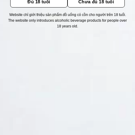
Đủ 18 tuổi
Chưa đủ 18 tuổi
Website chỉ giới thiệu sản phẩm đồ uống có cồn cho người trên 18 tuổi.
Thống kê truy cập
The website only introduces alcoholic beverage products for people over
18 years old.
👁 Tổng truy cập:
1721987
📅 Hôm nay:
756
📆 Hôm qua:
12384
🟢 Đang online:
39
Fanpapge