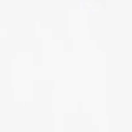
LIÊN HỆ
Số điện thoại: 0987329793
Địa chỉ: 489 Hoàng Quốc Việt, Dịch Vọng Hậu, Cầu Giấy, Hà
Nội, Việt Nam
Email: hoakymart@gmail.com
WEBSITE: https://hoakymart.net/