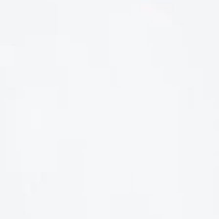
LIÊN HỆ
Số điện thoại: 0987329793
Địa chỉ: 489 Hoàng Quốc Việt, Dịch Vọng Hậu, Cầu Giấy, Hà
Nội, Việt Nam
Email: hoakymart@gmail.com
WEBSITE: https://hoakymart.net/