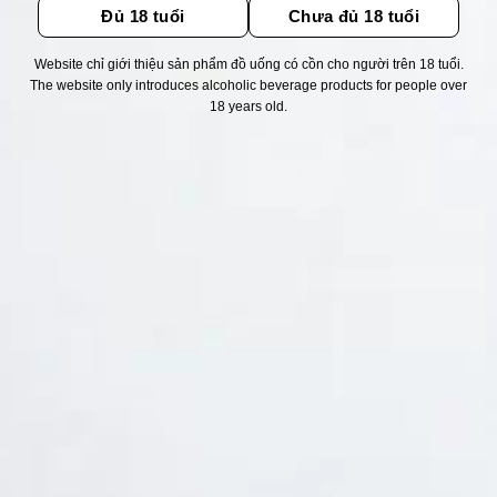
Đủ 18 tuổi
Chưa đủ 18 tuổi
Website chỉ giới thiệu sản phẩm đồ uống có cồn cho người trên 18 tuổi.
Thống kê truy cập
The website only introduces alcoholic beverage products for people over
18 years old.
👁 Tổng truy cập:
1712432
📅 Hôm nay:
3587
📆 Hôm qua:
11524
🟢 Đang online:
25
Fanpapge