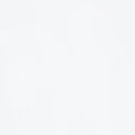
LIÊN HỆ
Số điện thoại: 0987329793
Địa chỉ: 489 Hoàng Quốc Việt, Dịch Vọng Hậu, Cầu Giấy, Hà
Nội, Việt Nam
Email: hoakymart@gmail.com
WEBSITE: https://hoakymart.net/