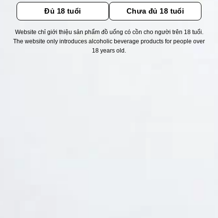
Đủ 18 tuổi
Chưa đủ 18 tuổi
Website chỉ giới thiệu sản phẩm đồ uống có cồn cho người trên 18 tuổi.
The website only introduces alcoholic beverage products for people over
Thống kê truy cập
18 years old.
👁 Tổng truy cập:
1731019
📅 Hôm nay:
9787
📆 Hôm qua:
12384
🟢 Đang online:
53
Fanpapge