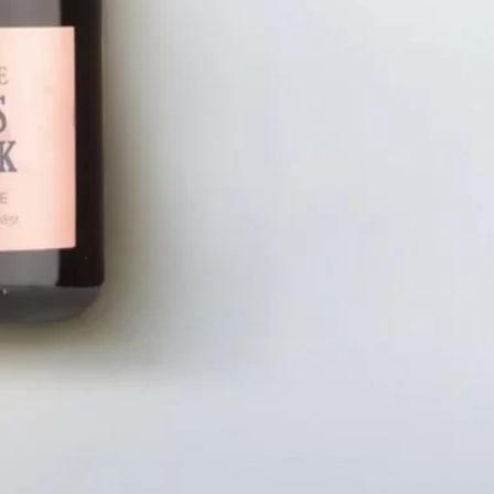
LIÊN HỆ
CHÍN
Số điện thoại: 0987329793
Chính S
Địa chỉ: 489 Hoàng Quốc Việt, Dịch
Chính S
Vọng Hậu, Cầu Giấy, Hà Nội, Việt Nam
Chính Sá
Email: hoakymart@gmail.com
Bảo Mật
WEBSITE: https://hoakymart.net/
Phương 