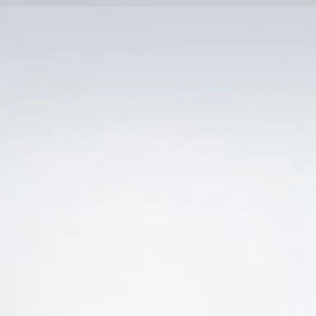
Trang Chủ
SẢN PHẨM KHUYẾN 
Ẻ “G20 GARNACHA TINTORERA 17 ĐỘ MUA Ở ĐÂU
-21%