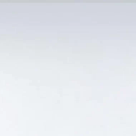
MẠI TỐT
Tin Tức
SẢN PHẨM BÁN CHẠY
GIỎ HÀNG /
0
₫
Hiển thị kết quả duy nhất
 CÓ GIÁ