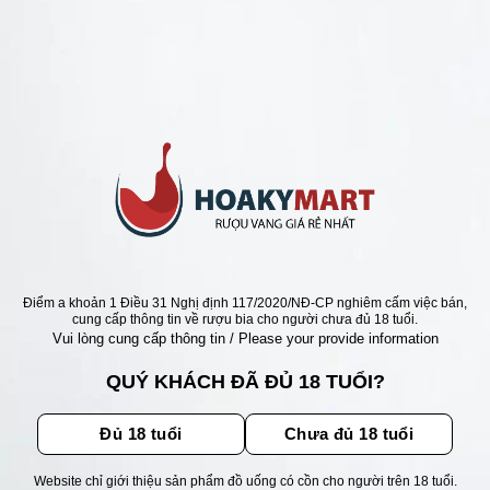
RƯỢU VANG TÂY BAN NHA =>GIÁ SIÊU RẺ 95K
 VANG G20 GARNACHA
RERA 17 ĐỘ SIÊU RẺ
Giá
Giá
000
₫
990.000
₫
gốc
hiện
là:
tại
1.250.000 ₫.
là:
990.000 ₫.
ẬN ƯU ĐÃI
Điểm a khoản 1 Điều 31 Nghị định 117/2020/NĐ-CP nghiêm cấm việc bán,
cung cấp thông tin về rượu bia cho người chưa đủ 18 tuổi.
Vui lòng cung cấp thông tin / Please your provide information
ãi, sự kiện mới nhất dành cho
QUÝ KHÁCH ĐÃ ĐỦ 18 TUỔI?
Đủ 18 tuổi
Chưa đủ 18 tuổi
Website chỉ giới thiệu sản phẩm đồ uống có cồn cho người trên 18 tuổi.