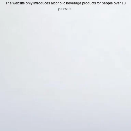
H SÁCH
Địa chỉ
The website only introduces alcoholic beverage products for people over 18
years old.
ách Hoàn Tiền
ách Giao Hàng
ch Đổi Trả - Bảo Hành
 Thông Tin Khách Hàng
Thức Thanh Toán
Thống kê truy cập
👁 Tổng truy cập:
1733823
📅 Hôm nay:
12590
📆 Hôm qua:
12384
🟢 Đang online:
51