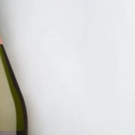
SIÊU RẺ 95K
RƯỢU
TINTO
1.250.
ĐĂNG KÝ EMAIL NH
Đăng ký để nhận thông báo mới nhất về khuyến m
bạn.