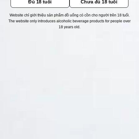
Đủ 18 tuổi
Chưa đủ 18 tuổi
Website chỉ giới thiệu sản phẩm đồ uống có cồn cho người trên 18 tuổi.
Thống kê truy cập
The website only introduces alcoholic beverage products for people over
18 years old.
👁 Tổng truy cập:
1717432
📅 Hôm nay:
8586
📆 Hôm qua:
11524
🟢 Đang online:
42
Fanpapge