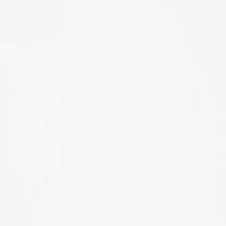
LIÊN HỆ
Số điện thoại: 0987329793
Địa chỉ: 489 Hoàng Quốc Việt, Dịch Vọng Hậu, Cầu Giấy, Hà
Nội, Việt Nam
Email: hoakymart@gmail.com
WEBSITE: https://hoakymart.net/