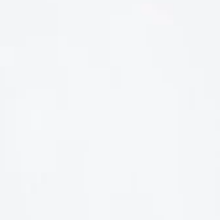
LIÊN HỆ
Số điện thoại: 0987329793
Địa chỉ: 489 Hoàng Quốc Việt, Dịch Vọng Hậu, Cầu Giấy, Hà
Nội, Việt Nam
Email: hoakymart@gmail.com
WEBSITE: https://hoakymart.net/