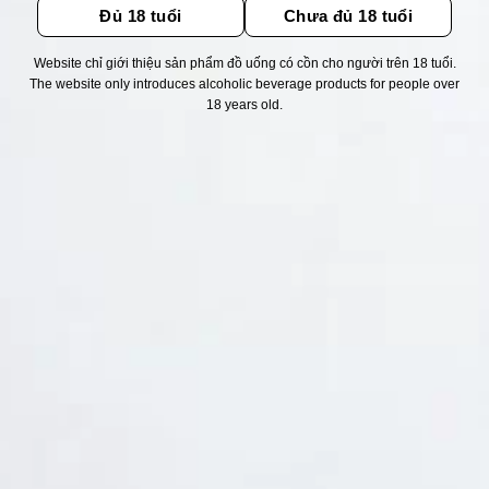
Đủ 18 tuổi
Chưa đủ 18 tuổi
Website chỉ giới thiệu sản phẩm đồ uống có cồn cho người trên 18 tuổi.
Thống kê truy cập
The website only introduces alcoholic beverage products for people over
18 years old.
👁 Tổng truy cập:
1721074
📅 Hôm nay:
12227
📆 Hôm qua:
11524
🟢 Đang online:
49
Fanpapge