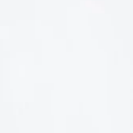
LIÊN HỆ
Số điện thoại: 0987329793
Địa chỉ: 489 Hoàng Quốc Việt, Dịch Vọng Hậu, Cầu Giấy, Hà
Nội, Việt Nam
Email: hoakymart@gmail.com
WEBSITE: https://hoakymart.net/