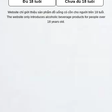
Đủ 18 tuổi
Chưa đủ 18 tuổi
Website chỉ giới thiệu sản phẩm đồ uống có cồn cho người trên 18 tuổi.
Thống kê truy cập
The website only introduces alcoholic beverage products for people over
18 years old.
👁 Tổng truy cập:
1733256
📅 Hôm nay:
12024
📆 Hôm qua:
12384
🟢 Đang online:
42
Fanpapge