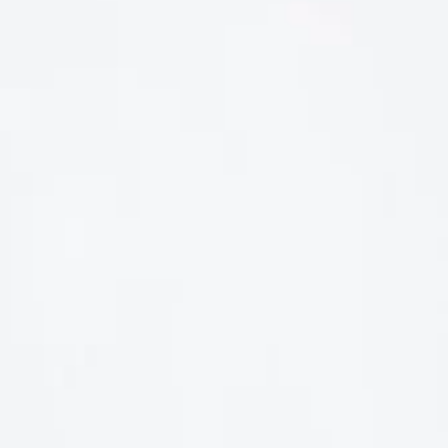
LIÊN HỆ
Số điện thoại: 0987329793
Địa chỉ: 489 Hoàng Quốc Việt, Dịch Vọng Hậu, Cầu Giấy, Hà
Nội, Việt Nam
Email: hoakymart@gmail.com
WEBSITE: https://hoakymart.net/