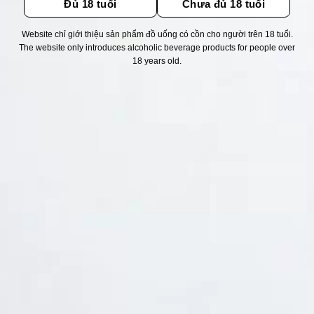
Đủ 18 tuổi
Chưa đủ 18 tuổi
Website chỉ giới thiệu sản phẩm đồ uống có cồn cho người trên 18 tuổi.
Thống kê truy cập
The website only introduces alcoholic beverage products for people over
18 years old.
👁 Tổng truy cập:
1733114
📅 Hôm nay:
11882
📆 Hôm qua:
12384
🟢 Đang online:
67
Fanpapge