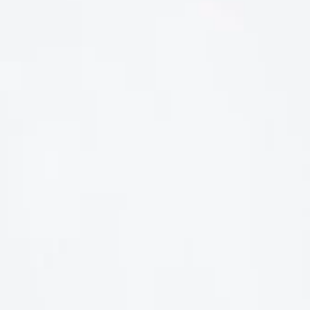
LIÊN HỆ
Số điện thoại: 0987329793
Địa chỉ: 489 Hoàng Quốc Việt, Dịch Vọng Hậu, Cầu Giấy, Hà
Nội, Việt Nam
Email: hoakymart@gmail.com
WEBSITE: https://hoakymart.net/