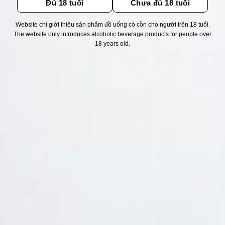
Đủ 18 tuổi
Chưa đủ 18 tuổi
Website chỉ giới thiệu sản phẩm đồ uống có cồn cho người trên 18 tuổi.
Thống kê truy cập
The website only introduces alcoholic beverage products for people over
18 years old.
👁 Tổng truy cập:
1757691
📅 Hôm nay:
6518
📆 Hôm qua:
14948
🟢 Đang online:
37
Fanpapge