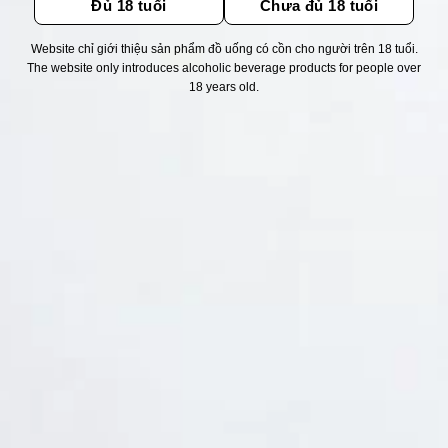
Đủ 18 tuổi
Chưa đủ 18 tuổi
Website chỉ giới thiệu sản phẩm đồ uống có cồn cho người trên 18 tuổi.
Thống kê truy cập
The website only introduces alcoholic beverage products for people over
18 years old.
👁 Tổng truy cập:
1726694
📅 Hôm nay:
5463
📆 Hôm qua:
12384
🟢 Đang online:
61
Fanpapge