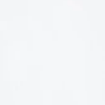
LIÊN HỆ
Số điện thoại: 0987329793
Địa chỉ: 489 Hoàng Quốc Việt, Dịch Vọng Hậu, Cầu Giấy, Hà
Nội, Việt Nam
Email: hoakymart@gmail.com
WEBSITE: https://hoakymart.net/