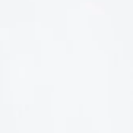
LIÊN HỆ
Số điện thoại: 0987329793
Địa chỉ: 489 Hoàng Quốc Việt, Dịch Vọng Hậu, Cầu Giấy, Hà
Nội, Việt Nam
Email: hoakymart@gmail.com
WEBSITE: https://hoakymart.net/