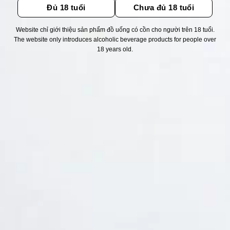
Đủ 18 tuổi
Chưa đủ 18 tuổi
Website chỉ giới thiệu sản phẩm đồ uống có cồn cho người trên 18 tuổi.
Thống kê truy cập
The website only introduces alcoholic beverage products for people over
18 years old.
👁 Tổng truy cập:
1743921
📅 Hôm nay:
7702
📆 Hôm qua:
14976
🟢 Đang online:
36
Fanpapge