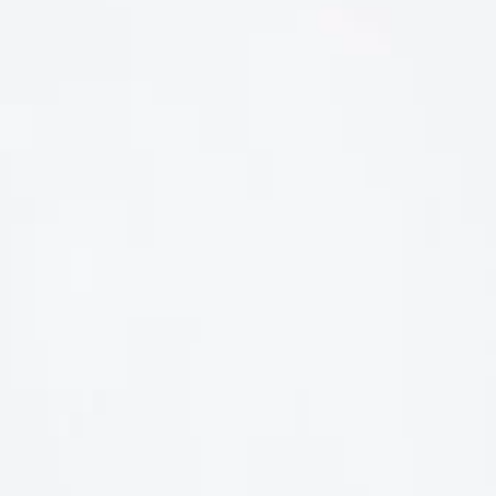
LIÊN HỆ
Số điện thoại: 0987329793
Địa chỉ: 489 Hoàng Quốc Việt, Dịch Vọng Hậu, Cầu Giấy, Hà
Nội, Việt Nam
Email: hoakymart@gmail.com
WEBSITE: https://hoakymart.net/