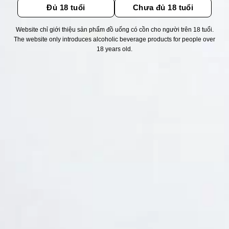
Đủ 18 tuổi
Chưa đủ 18 tuổi
Website chỉ giới thiệu sản phẩm đồ uống có cồn cho người trên 18 tuổi.
Thống kê truy cập
The website only introduces alcoholic beverage products for people over
18 years old.
👁 Tổng truy cập:
1722269
📅 Hôm nay:
1038
📆 Hôm qua:
12384
🟢 Đang online:
50
Fanpapge