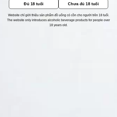
Đủ 18 tuổi
Chưa đủ 18 tuổi
Website chỉ giới thiệu sản phẩm đồ uống có cồn cho người trên 18 tuổi.
Thống kê truy cập
The website only introduces alcoholic beverage products for people over
18 years old.
👁 Tổng truy cập:
1717909
📅 Hôm nay:
9063
📆 Hôm qua:
11524
🟢 Đang online:
53
Fanpapge