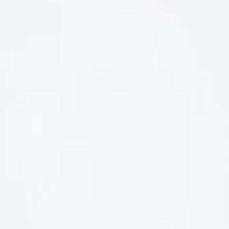
LIÊN HỆ
Số điện thoại: 0987329793
Địa chỉ: 489 Hoàng Quốc Việt, Dịch Vọng Hậu, Cầu Giấy, Hà
Nội, Việt Nam
Email: hoakymart@gmail.com
WEBSITE: https://hoakymart.net/