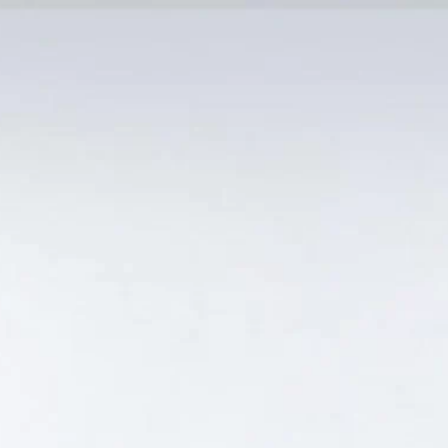
MẠI TỐT
Tin Tức
SẢN PHẨM BÁN CHẠY
GIỎ HÀNG /
0
₫
Hiển thị kết quả duy nhất
 SIÊU