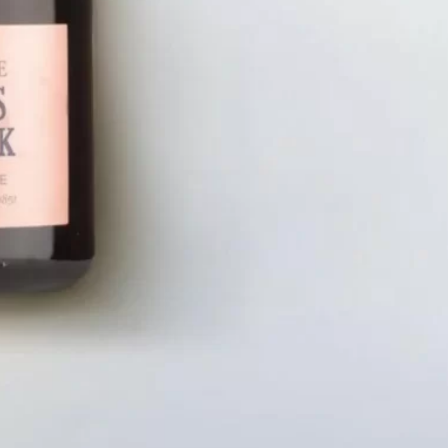
LIÊN HỆ
CHÍN
Số điện thoại: 0987329793
Chính S
Địa chỉ: 489 Hoàng Quốc Việt, Dịch
Chính S
Vọng Hậu, Cầu Giấy, Hà Nội, Việt Nam
Chính Sá
Email: hoakymart@gmail.com
Bảo Mật
WEBSITE: https://hoakymart.net/
Phương 