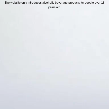
H SÁCH
Địa chỉ
The website only introduces alcoholic beverage products for people over 18
years old.
ách Hoàn Tiền
ách Giao Hàng
ch Đổi Trả - Bảo Hành
 Thông Tin Khách Hàng
Thức Thanh Toán
Thống kê truy cập
👁 Tổng truy cập:
1745636
📅 Hôm nay:
9417
📆 Hôm qua:
14976
🟢 Đang online:
49