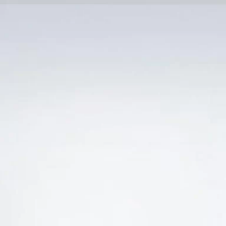
Trang Chủ
SẢN PHẨM KHUYẾN 
 “GIÁ RƯỢU VANG 125 PRIMITIVO DEL SALENTO
-17%