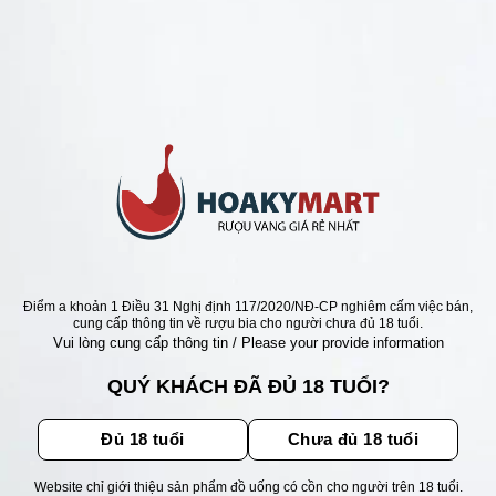
ANG Ý GIÁ RẺ NHẤT
VANG Ý 125 PRIMITIVO DEL
TO =>GIÁ TỐT NHẤT
Giá
Giá
0
₫
345.000
₫
gốc
hiện
là:
tại
415.000 ₫.
là:
345.000 ₫.
ẬN ƯU ĐÃI
Điểm a khoản 1 Điều 31 Nghị định 117/2020/NĐ-CP nghiêm cấm việc bán,
cung cấp thông tin về rượu bia cho người chưa đủ 18 tuổi.
Vui lòng cung cấp thông tin / Please your provide information
ãi, sự kiện mới nhất dành cho
QUÝ KHÁCH ĐÃ ĐỦ 18 TUỔI?
Đủ 18 tuổi
Chưa đủ 18 tuổi
Website chỉ giới thiệu sản phẩm đồ uống có cồn cho người trên 18 tuổi.