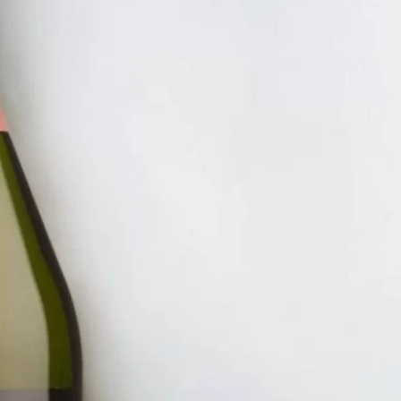
RƯỢU V
RƯỢU 
SALEN
415.00
ĐĂNG KÝ EMAIL NH
Đăng ký để nhận thông báo mới nhất về khuyến m
bạn.