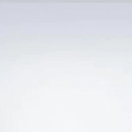
Trang Chủ
SẢN PHẨM KHUYẾN 
Ẻ “GIÁ RƯỢU VANG ALTISANO VINO ROSSO RẺ N
-37%