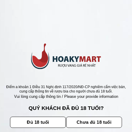
ANG Ý GIÁ RẺ NHẤT
VANG Ý ALTISANO VINO
 =>GIÁ RẺ NHẤT
xếp
Giá
Giá
0
₫
345.000
₫
gốc
hiện
5
là:
tại
545.000 ₫.
là:
345.000 ₫.
Điểm a khoản 1 Điều 31 Nghị định 117/2020/NĐ-CP nghiêm cấm việc bán,
ẬN ƯU ĐÃI
cung cấp thông tin về rượu bia cho người chưa đủ 18 tuổi.
Vui lòng cung cấp thông tin / Please your provide information
ãi, sự kiện mới nhất dành cho
QUÝ KHÁCH ĐÃ ĐỦ 18 TUỔI?
Đủ 18 tuổi
Chưa đủ 18 tuổi