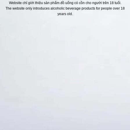
Website chỉ giới thiệu sản phẩm đồ uống có cồn cho người trên 18 tuổi.
The website only introduces alcoholic beverage products for people over 18
H SÁCH
Địa chỉ
years old.
ách Hoàn Tiền
ách Giao Hàng
ch Đổi Trả - Bảo Hành
 Thông Tin Khách Hàng
Thức Thanh Toán
Thống kê truy cập
👁 Tổng truy cập:
1713993
📅 Hôm nay:
5148
📆 Hôm qua:
11524