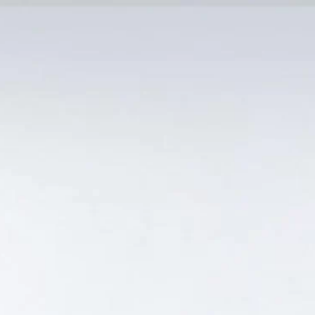
MẠI TỐT
Tin Tức
SẢN PHẨM BÁN CHẠY
GIỎ HÀNG /
0
₫
Hiển thị kết quả duy nhất
HẤT”