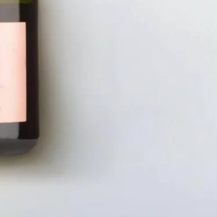
LIÊN HỆ
CHÍN
Số điện thoại: 0987329793
Chính S
Địa chỉ: 489 Hoàng Quốc Việt, Dịch
Chính S
Vọng Hậu, Cầu Giấy, Hà Nội, Việt Nam
Chính Sá
Email: hoakymart@gmail.com
Bảo Mật
WEBSITE: https://hoakymart.net/
Phương 