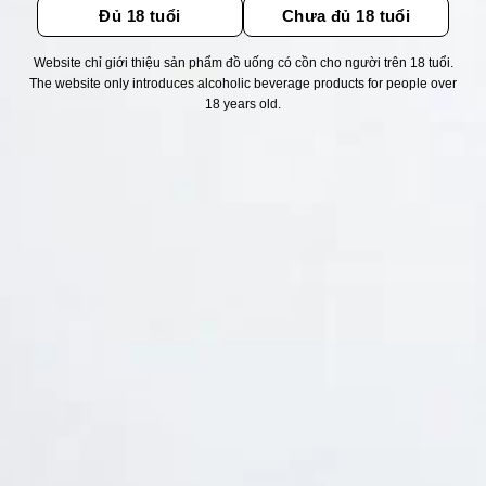
Đủ 18 tuổi
Chưa đủ 18 tuổi
Website chỉ giới thiệu sản phẩm đồ uống có cồn cho người trên 18 tuổi.
Thống kê truy cập
The website only introduces alcoholic beverage products for people over
18 years old.
👁 Tổng truy cập:
1733001
📅 Hôm nay:
11769
📆 Hôm qua:
12384
🟢 Đang online:
71
Fanpapge