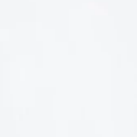
LIÊN HỆ
Số điện thoại: 0987329793
Địa chỉ: 489 Hoàng Quốc Việt, Dịch Vọng Hậu, Cầu Giấy, Hà
Nội, Việt Nam
Email: hoakymart@gmail.com
WEBSITE: https://hoakymart.net/