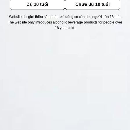
Đủ 18 tuổi
Chưa đủ 18 tuổi
Website chỉ giới thiệu sản phẩm đồ uống có cồn cho người trên 18 tuổi.
Thống kê truy cập
The website only introduces alcoholic beverage products for people over
18 years old.
👁 Tổng truy cập:
1758796
📅 Hôm nay:
7623
📆 Hôm qua:
14948
🟢 Đang online:
52
Fanpapge