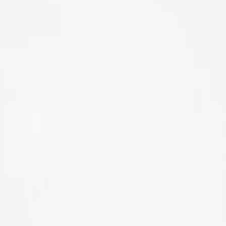
LIÊN HỆ
Số điện thoại: 0987329793
Địa chỉ: 489 Hoàng Quốc Việt, Dịch Vọng Hậu, Cầu Giấy, Hà
Nội, Việt Nam
Email: hoakymart@gmail.com
WEBSITE: https://hoakymart.net/