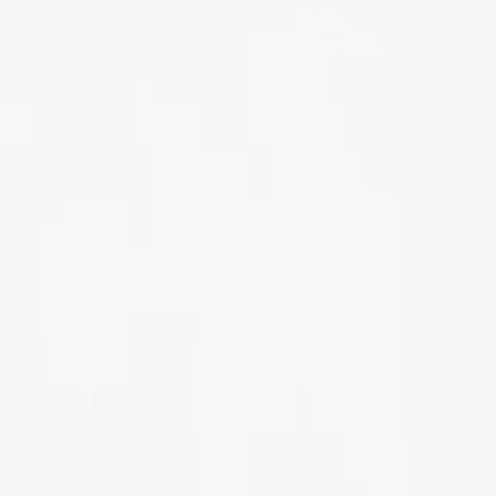
LIÊN HỆ
Số điện thoại: 0987329793
Địa chỉ: 489 Hoàng Quốc Việt, Dịch Vọng Hậu, Cầu Giấy, Hà
Nội, Việt Nam
Email: hoakymart@gmail.com
WEBSITE: https://hoakymart.net/