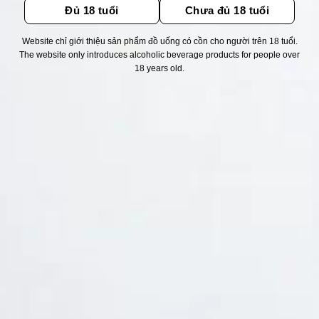
Đủ 18 tuổi
Chưa đủ 18 tuổi
Website chỉ giới thiệu sản phẩm đồ uống có cồn cho người trên 18 tuổi.
Thống kê truy cập
The website only introduces alcoholic beverage products for people over
18 years old.
👁 Tổng truy cập:
1715130
📅 Hôm nay:
6285
📆 Hôm qua:
11524
🟢 Đang online:
26
Fanpapge