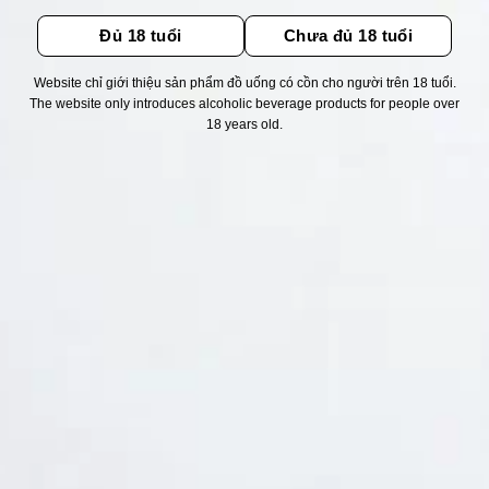
Đủ 18 tuổi
Chưa đủ 18 tuổi
Website chỉ giới thiệu sản phẩm đồ uống có cồn cho người trên 18 tuổi.
The website only introduces alcoholic beverage products for people over
Thống kê truy cập
18 years old.
👁 Tổng truy cập:
1722481
📅 Hôm nay:
1250
📆 Hôm qua:
12384
🟢 Đang online:
52
Fanpapge