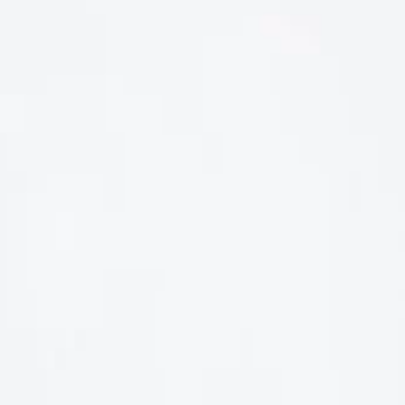
LIÊN HỆ
Số điện thoại: 0987329793
Địa chỉ: 489 Hoàng Quốc Việt, Dịch Vọng Hậu, Cầu Giấy, Hà
Nội, Việt Nam
Email: hoakymart@gmail.com
WEBSITE: https://hoakymart.net/