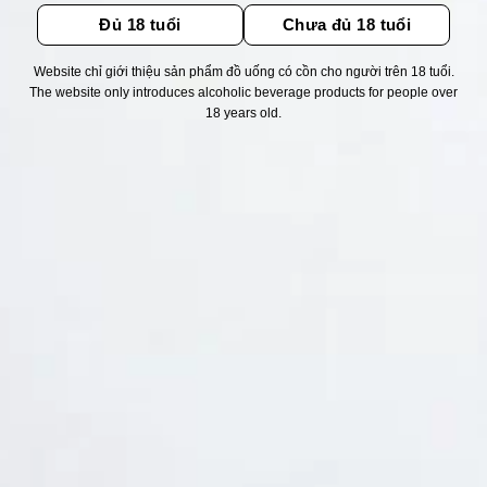
Đủ 18 tuổi
Chưa đủ 18 tuổi
Website chỉ giới thiệu sản phẩm đồ uống có cồn cho người trên 18 tuổi.
The website only introduces alcoholic beverage products for people over
Thống kê truy cập
18 years old.
👁 Tổng truy cập:
1720437
📅 Hôm nay:
11591
📆 Hôm qua:
11524
🟢 Đang online:
69
Fanpapge