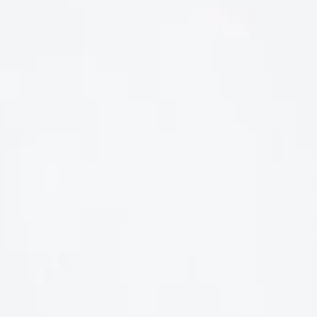
LIÊN HỆ
Số điện thoại: 0987329793
Địa chỉ: 489 Hoàng Quốc Việt, Dịch Vọng Hậu, Cầu Giấy, Hà
Nội, Việt Nam
Email: hoakymart@gmail.com
WEBSITE: https://hoakymart.net/