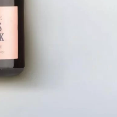
LIÊN HỆ
CHÍN
Số điện thoại: 0987329793
Chính S
Địa chỉ: 489 Hoàng Quốc Việt, Dịch
Chính S
Vọng Hậu, Cầu Giấy, Hà Nội, Việt Nam
Chính Sá
Email: hoakymart@gmail.com
Bảo Mật
WEBSITE: https://hoakymart.net/
Phương 