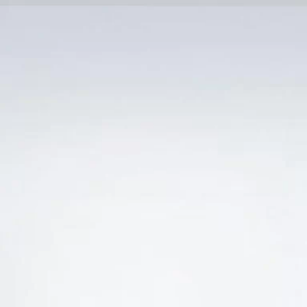
Trang Chủ
SẢN PHẨM KHUYẾN 
HẺ “GIÁ RƯỢU VANG BRAVO GOLD RESERVA CAB
-20%