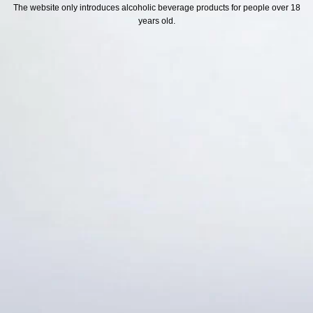
H SÁCH
Địa chỉ
The website only introduces alcoholic beverage products for people over 18
years old.
ách Hoàn Tiền
ách Giao Hàng
ch Đổi Trả - Bảo Hành
 Thông Tin Khách Hàng
Thức Thanh Toán
Thống kê truy cập
👁 Tổng truy cập:
1723136
📅 Hôm nay:
1905
📆 Hôm qua:
12384
🟢 Đang online:
52