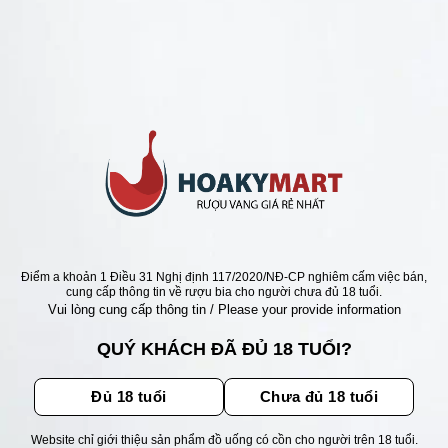
ANG CHILE RẺ NHẤT 95K
CHILE BRAVO GOLD
RVA CABERNET
IGNON
Giá
Giá
0
₫
400.000
₫
gốc
hiện
là:
tại
500.000 ₫.
là:
400.000 ₫.
ẬN ƯU ĐÃI
Điểm a khoản 1 Điều 31 Nghị định 117/2020/NĐ-CP nghiêm cấm việc bán,
cung cấp thông tin về rượu bia cho người chưa đủ 18 tuổi.
Vui lòng cung cấp thông tin / Please your provide information
ãi, sự kiện mới nhất dành cho
QUÝ KHÁCH ĐÃ ĐỦ 18 TUỔI?
Đủ 18 tuổi
Chưa đủ 18 tuổi
Website chỉ giới thiệu sản phẩm đồ uống có cồn cho người trên 18 tuổi.