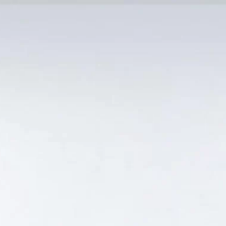
MẠI TỐT
Tin Tức
SẢN PHẨM BÁN CHẠY
GIỎ HÀNG /
0
₫
Hiển thị kết quả duy nhất
ERNET