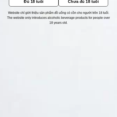
Đủ 18 tuổi
Chưa đủ 18 tuổi
Website chỉ giới thiệu sản phẩm đồ uống có cồn cho người trên 18 tuổi.
Thống kê truy cập
The website only introduces alcoholic beverage products for people over
18 years old.
👁 Tổng truy cập:
1726638
📅 Hôm nay:
5407
📆 Hôm qua:
12384
🟢 Đang online:
55
Fanpapge