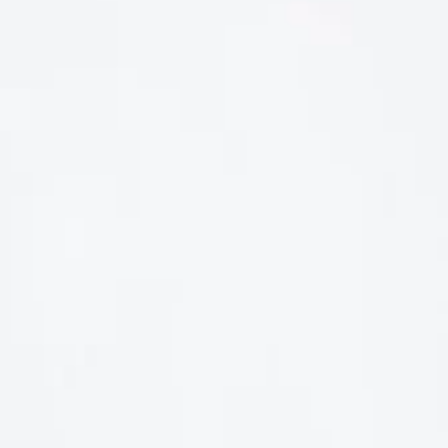
LIÊN HỆ
Số điện thoại: 0987329793
Địa chỉ: 489 Hoàng Quốc Việt, Dịch Vọng Hậu, Cầu Giấy, Hà
Nội, Việt Nam
Email: hoakymart@gmail.com
WEBSITE: https://hoakymart.net/