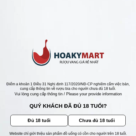
ANG CHILE RẺ NHẤT 95K
VANG CHILE ALTAZOR
 TỐT NHẤT
Giá
Giá
000
₫
2.410.000
₫
gốc
hiện
là:
tại
2.830.000 ₫.
là:
2.410.000 ₫.
ẬN ƯU ĐÃI
Điểm a khoản 1 Điều 31 Nghị định 117/2020/NĐ-CP nghiêm cấm việc bán,
cung cấp thông tin về rượu bia cho người chưa đủ 18 tuổi.
Vui lòng cung cấp thông tin / Please your provide information
ãi, sự kiện mới nhất dành cho
QUÝ KHÁCH ĐÃ ĐỦ 18 TUỔI?
Đủ 18 tuổi
Chưa đủ 18 tuổi
Website chỉ giới thiệu sản phẩm đồ uống có cồn cho người trên 18 tuổi.