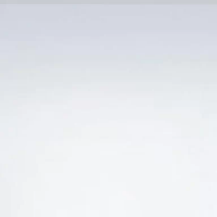
Trang Chủ
SẢN PHẨM KHUYẾN 
Ẻ “GIÁ RƯỢU VANG CHILE ALTAZOR UNDURRAG
-15%