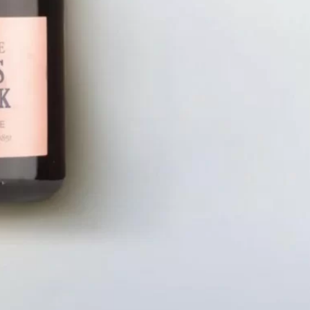
LIÊN HỆ
CHÍN
Số điện thoại: 0987329793
Chính S
Địa chỉ: 489 Hoàng Quốc Việt, Dịch
Chính S
Vọng Hậu, Cầu Giấy, Hà Nội, Việt Nam
Chính Sá
Email: hoakymart@gmail.com
Bảo Mật
WEBSITE: https://hoakymart.net/
Phương 