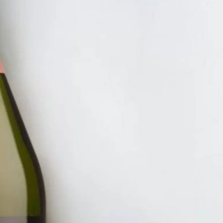
RƯỢU V
RƯỢU 
=>GIÁ
2.830.
ĐĂNG KÝ EMAIL NH
Đăng ký để nhận thông báo mới nhất về khuyến m
bạn.