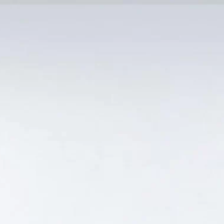
MẠI TỐT
Tin Tức
SẢN PHẨM BÁN CHẠY
GIỎ HÀNG /
0
₫
Hiển thị kết quả duy nhất
A RẺ