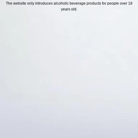
H SÁCH
Địa chỉ
The website only introduces alcoholic beverage products for people over 18
years old.
ách Hoàn Tiền
ách Giao Hàng
ch Đổi Trả - Bảo Hành
 Thông Tin Khách Hàng
Thức Thanh Toán
Thống kê truy cập
👁 Tổng truy cập:
1711953
📅 Hôm nay:
3109
📆 Hôm qua:
11524
🟢 Đang online:
36