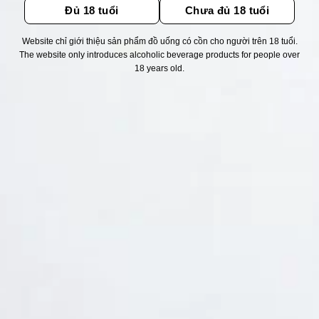
Đủ 18 tuổi
Chưa đủ 18 tuổi
Website chỉ giới thiệu sản phẩm đồ uống có cồn cho người trên 18 tuổi.
Thống kê truy cập
The website only introduces alcoholic beverage products for people over
18 years old.
👁 Tổng truy cập:
1750617
📅 Hôm nay:
14394
📆 Hôm qua:
14976
🟢 Đang online:
40
Fanpapge