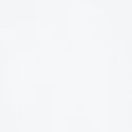
LIÊN HỆ
Số điện thoại: 0987329793
Địa chỉ: 489 Hoàng Quốc Việt, Dịch Vọng Hậu, Cầu Giấy, Hà
Nội, Việt Nam
Email: hoakymart@gmail.com
WEBSITE: https://hoakymart.net/