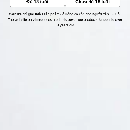
Đủ 18 tuổi
Chưa đủ 18 tuổi
Website chỉ giới thiệu sản phẩm đồ uống có cồn cho người trên 18 tuổi.
Thống kê truy cập
The website only introduces alcoholic beverage products for people over
18 years old.
👁 Tổng truy cập:
1733545
📅 Hôm nay:
12312
📆 Hôm qua:
12384
🟢 Đang online:
53
Fanpapge