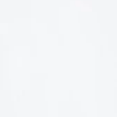
LIÊN HỆ
Số điện thoại: 0987329793
Địa chỉ: 489 Hoàng Quốc Việt, Dịch Vọng Hậu, Cầu Giấy, Hà
Nội, Việt Nam
Email: hoakymart@gmail.com
WEBSITE: https://hoakymart.net/