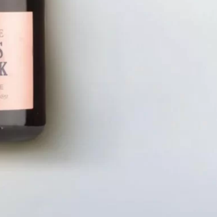
LIÊN HỆ
CHÍN
Số điện thoại: 0987329793
Chính S
Địa chỉ: 489 Hoàng Quốc Việt, Dịch
Chính S
Vọng Hậu, Cầu Giấy, Hà Nội, Việt Nam
Chính Sá
Email: hoakymart@gmail.com
Bảo Mật
WEBSITE: https://hoakymart.net/
Phương 