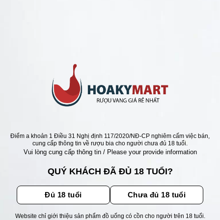
NG ĐỨC - GIÁ RẺ NHẤT 100K
VANG DR ZENZEN
ING MOSEL =>SIÊU RẺ
Giá
Giá
0
₫
335.000
₫
gốc
hiện
là:
tại
480.000 ₫.
là:
335.000 ₫.
ẬN ƯU ĐÃI
Điểm a khoản 1 Điều 31 Nghị định 117/2020/NĐ-CP nghiêm cấm việc bán,
cung cấp thông tin về rượu bia cho người chưa đủ 18 tuổi.
Vui lòng cung cấp thông tin / Please your provide information
ãi, sự kiện mới nhất dành cho
QUÝ KHÁCH ĐÃ ĐỦ 18 TUỔI?
Đủ 18 tuổi
Chưa đủ 18 tuổi
Website chỉ giới thiệu sản phẩm đồ uống có cồn cho người trên 18 tuổi.