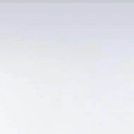
MẠI TỐT
Tin Tức
SẢN PHẨM BÁN CHẠY
GIỎ HÀNG /
0
₫
Hiển thị kết quả duy nhất
”