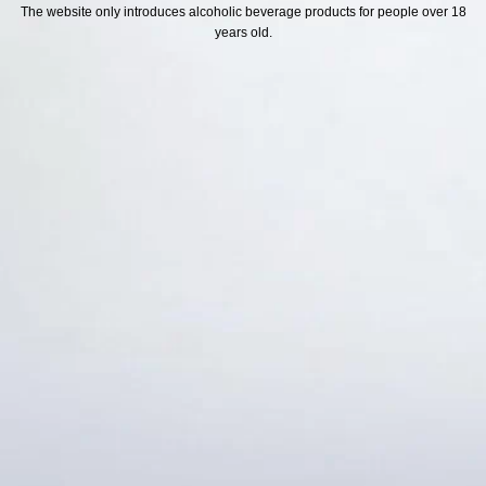
H SÁCH
Địa chỉ
The website only introduces alcoholic beverage products for people over 18
years old.
ách Hoàn Tiền
ách Giao Hàng
ch Đổi Trả - Bảo Hành
 Thông Tin Khách Hàng
Thức Thanh Toán
Thống kê truy cập
👁 Tổng truy cập:
1737110
📅 Hôm nay:
897
📆 Hôm qua:
14976
🟢 Đang online:
58