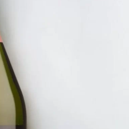
RƯỢU VA
RƯỢU 
RIESL
480.00
ĐĂNG KÝ EMAIL NH
Đăng ký để nhận thông báo mới nhất về khuyến m
bạn.