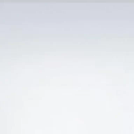
Trang Chủ
SẢN PHẨM KHUYẾN 
Ẻ “GIÁ RƯỢU VANG DR ZENZEN RIESLING MOSEL
-30%