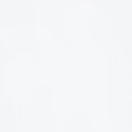
LIÊN HỆ
Số điện thoại: 0987329793
Địa chỉ: 489 Hoàng Quốc Việt, Dịch Vọng Hậu, Cầu Giấy, Hà
Nội, Việt Nam
Email: hoakymart@gmail.com
WEBSITE: https://hoakymart.net/