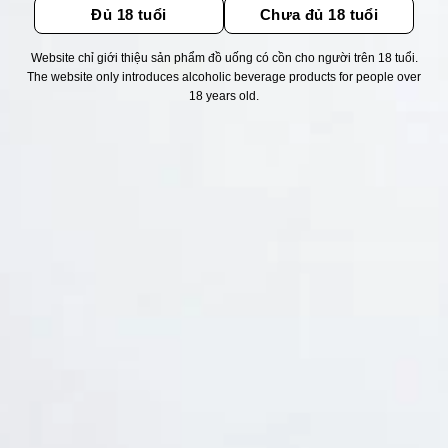
Đủ 18 tuổi
Chưa đủ 18 tuổi
Website chỉ giới thiệu sản phẩm đồ uống có cồn cho người trên 18 tuổi.
Thống kê truy cập
The website only introduces alcoholic beverage products for people over
18 years old.
👁 Tổng truy cập:
1748355
📅 Hôm nay:
12135
📆 Hôm qua:
14976
🟢 Đang online:
47
Fanpapge