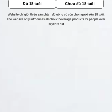
Đủ 18 tuổi
Chưa đủ 18 tuổi
Website chỉ giới thiệu sản phẩm đồ uống có cồn cho người trên 18 tuổi.
Thống kê truy cập
The website only introduces alcoholic beverage products for people over
18 years old.
👁 Tổng truy cập:
1744637
📅 Hôm nay:
8418
📆 Hôm qua:
14976
🟢 Đang online:
54
Fanpapge