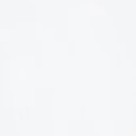
LIÊN HỆ
Số điện thoại: 0987329793
Địa chỉ: 489 Hoàng Quốc Việt, Dịch Vọng Hậu, Cầu Giấy, Hà
Nội, Việt Nam
Email: hoakymart@gmail.com
WEBSITE: https://hoakymart.net/