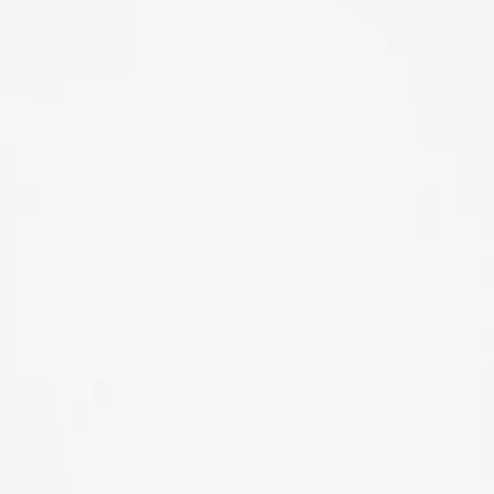
LIÊN HỆ
Số điện thoại: 0987329793
Địa chỉ: 489 Hoàng Quốc Việt, Dịch Vọng Hậu, Cầu Giấy, Hà
Nội, Việt Nam
Email: hoakymart@gmail.com
WEBSITE: https://hoakymart.net/