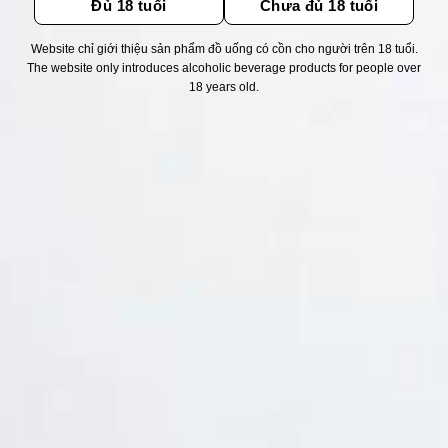
Đủ 18 tuổi
Chưa đủ 18 tuổi
Website chỉ giới thiệu sản phẩm đồ uống có cồn cho người trên 18 tuổi.
Thống kê truy cập
The website only introduces alcoholic beverage products for people over
18 years old.
👁 Tổng truy cập:
1737692
📅 Hôm nay:
1479
📆 Hôm qua:
14976
🟢 Đang online:
70
Fanpapge