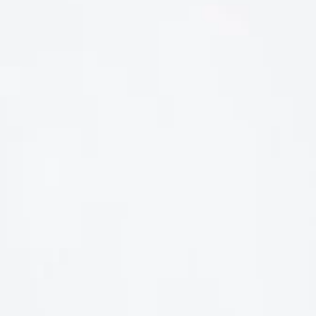
LIÊN HỆ
Số điện thoại: 0987329793
Địa chỉ: 489 Hoàng Quốc Việt, Dịch Vọng Hậu, Cầu Giấy, Hà
Nội, Việt Nam
Email: hoakymart@gmail.com
WEBSITE: https://hoakymart.net/