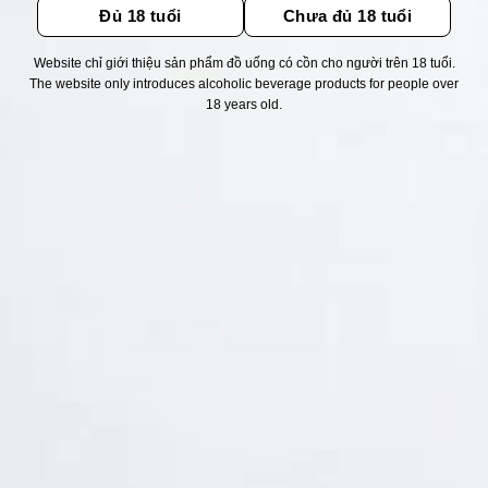
Đủ 18 tuổi
Chưa đủ 18 tuổi
Website chỉ giới thiệu sản phẩm đồ uống có cồn cho người trên 18 tuổi.
Thống kê truy cập
The website only introduces alcoholic beverage products for people over
18 years old.
👁 Tổng truy cập:
1758895
📅 Hôm nay:
7722
📆 Hôm qua:
14948
🟢 Đang online:
48
Fanpapge