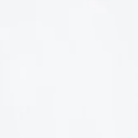
LIÊN HỆ
Số điện thoại: 0987329793
Địa chỉ: 489 Hoàng Quốc Việt, Dịch Vọng Hậu, Cầu Giấy, Hà
Nội, Việt Nam
Email: hoakymart@gmail.com
WEBSITE: https://hoakymart.net/