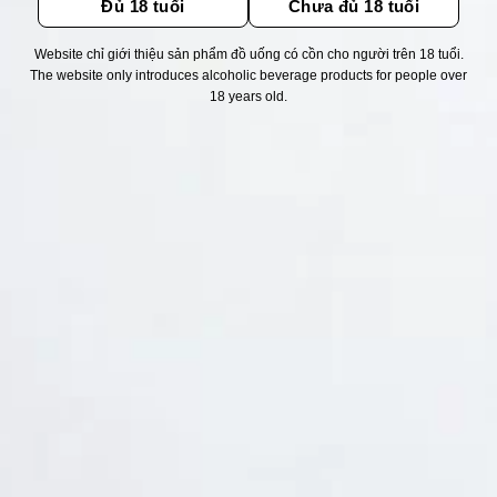
Đủ 18 tuổi
Chưa đủ 18 tuổi
Website chỉ giới thiệu sản phẩm đồ uống có cồn cho người trên 18 tuổi.
Thống kê truy cập
The website only introduces alcoholic beverage products for people over
18 years old.
👁 Tổng truy cập:
1731861
📅 Hôm nay:
10629
📆 Hôm qua:
12384
🟢 Đang online:
50
Fanpapge