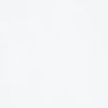
LIÊN HỆ
Số điện thoại: 0987329793
Địa chỉ: 489 Hoàng Quốc Việt, Dịch Vọng Hậu, Cầu Giấy, Hà
Nội, Việt Nam
Email: hoakymart@gmail.com
WEBSITE: https://hoakymart.net/