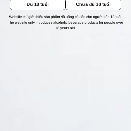
Đủ 18 tuổi
Chưa đủ 18 tuổi
Website chỉ giới thiệu sản phẩm đồ uống có cồn cho người trên 18 tuổi.
Thống kê truy cập
The website only introduces alcoholic beverage products for people over
18 years old.
👁 Tổng truy cập:
1731744
📅 Hôm nay:
10512
📆 Hôm qua:
12384
🟢 Đang online:
63
Fanpapge