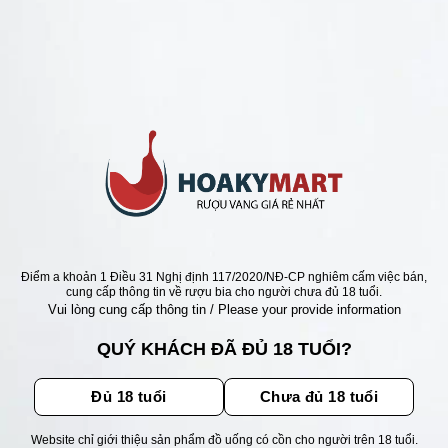
ANG Ý GIÁ RẺ NHẤT
Ý GIANNI GAGLIARDO
O FOSSATI GIÁ SIÊU TỐT
Giá
Giá
000
₫
4.680.000
₫
gốc
hiện
là:
tại
6.190.000 ₫.
là:
4.680.000 ₫.
ẬN ƯU ĐÃI
Điểm a khoản 1 Điều 31 Nghị định 117/2020/NĐ-CP nghiêm cấm việc bán,
cung cấp thông tin về rượu bia cho người chưa đủ 18 tuổi.
Vui lòng cung cấp thông tin / Please your provide information
ãi, sự kiện mới nhất dành cho
QUÝ KHÁCH ĐÃ ĐỦ 18 TUỔI?
Đủ 18 tuổi
Chưa đủ 18 tuổi
Website chỉ giới thiệu sản phẩm đồ uống có cồn cho người trên 18 tuổi.