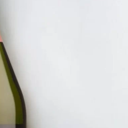
RƯỢU V
VANG 
BAROL
6.190.
ĐĂNG KÝ EMAIL NH
Đăng ký để nhận thông báo mới nhất về khuyến m
bạn.