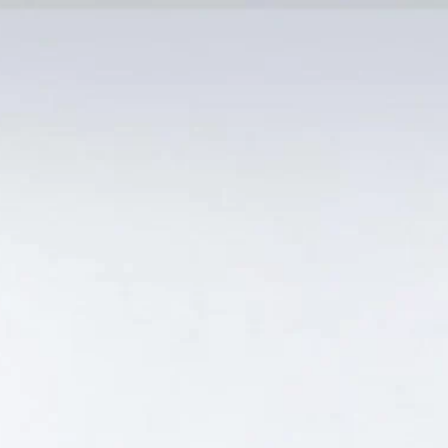
MẠI TỐT
Tin Tức
SẢN PHẨM BÁN CHẠY
GIỎ HÀNG /
0
₫
Hiển thị kết quả duy nhất
T Ở ĐÂU