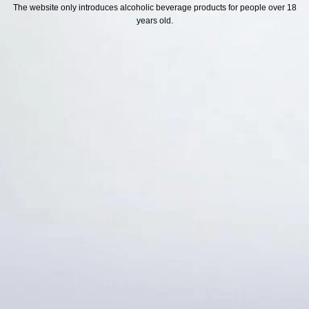
H SÁCH
Địa chỉ
The website only introduces alcoholic beverage products for people over 18
years old.
ách Hoàn Tiền
ách Giao Hàng
ch Đổi Trả - Bảo Hành
 Thông Tin Khách Hàng
Thức Thanh Toán
Thống kê truy cập
👁 Tổng truy cập:
1746939
📅 Hôm nay:
10719
📆 Hôm qua:
14976
🟢 Đang online:
45