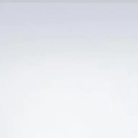
Trang Chủ
SẢN PHẨM KHUYẾN 
Ẻ “GIANNI GAGLIARDO BAROLO FOSSATI GIÁ TỐ
-24%