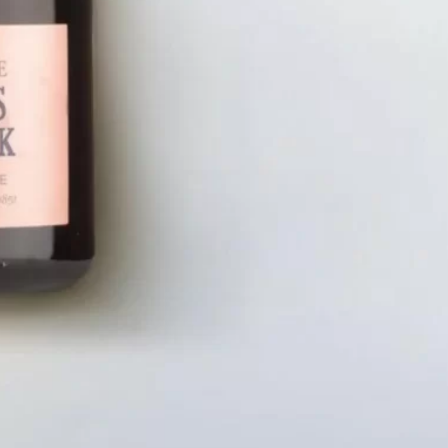
LIÊN HỆ
CHÍN
Số điện thoại: 0987329793
Chính S
Địa chỉ: 489 Hoàng Quốc Việt, Dịch
Chính S
Vọng Hậu, Cầu Giấy, Hà Nội, Việt Nam
Chính Sá
Email: hoakymart@gmail.com
Bảo Mật
WEBSITE: https://hoakymart.net/
Phương 