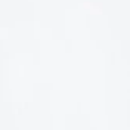
LIÊN HỆ
Số điện thoại: 0987329793
Địa chỉ: 489 Hoàng Quốc Việt, Dịch Vọng Hậu, Cầu Giấy, Hà
Nội, Việt Nam
Email: hoakymart@gmail.com
WEBSITE: https://hoakymart.net/