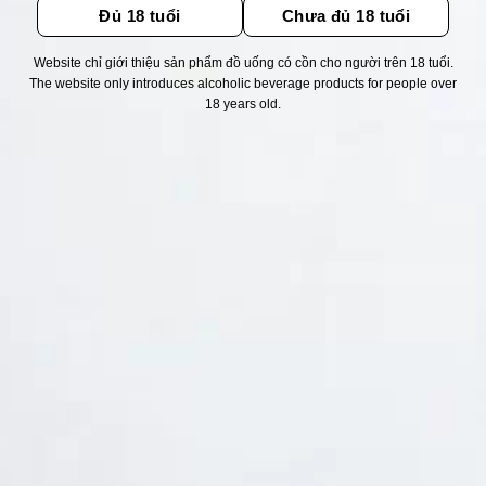
Đủ 18 tuổi
Chưa đủ 18 tuổi
Website chỉ giới thiệu sản phẩm đồ uống có cồn cho người trên 18 tuổi.
Thống kê truy cập
The website only introduces alcoholic beverage products for people over
18 years old.
👁 Tổng truy cập:
1743920
📅 Hôm nay:
7701
📆 Hôm qua:
14976
🟢 Đang online:
35
Fanpapge