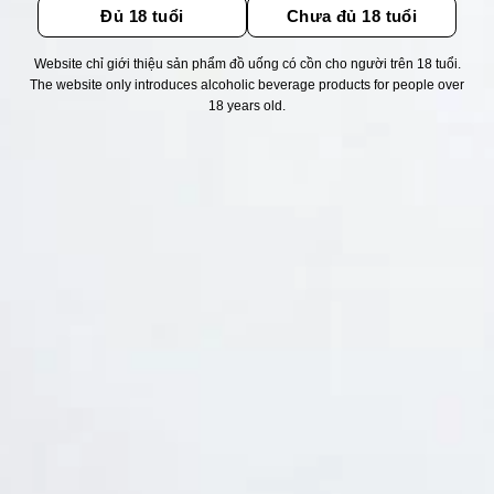
Đủ 18 tuổi
Chưa đủ 18 tuổi
Website chỉ giới thiệu sản phẩm đồ uống có cồn cho người trên 18 tuổi.
Thống kê truy cập
The website only introduces alcoholic beverage products for people over
18 years old.
👁 Tổng truy cập:
1758626
📅 Hôm nay:
7453
📆 Hôm qua:
14948
🟢 Đang online:
45
Fanpapge