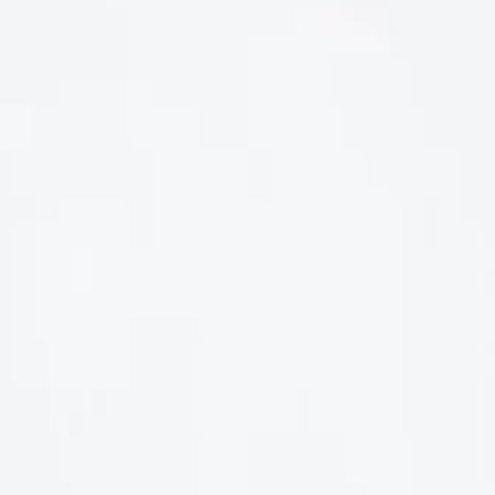
LIÊN HỆ
Số điện thoại: 0987329793
Địa chỉ: 489 Hoàng Quốc Việt, Dịch Vọng Hậu, Cầu Giấy, Hà
Nội, Việt Nam
Email: hoakymart@gmail.com
WEBSITE: https://hoakymart.net/