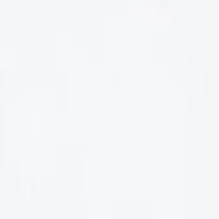
LIÊN HỆ
Số điện thoại: 0987329793
Địa chỉ: 489 Hoàng Quốc Việt, Dịch Vọng Hậu, Cầu Giấy, Hà
Nội, Việt Nam
Email: hoakymart@gmail.com
WEBSITE: https://hoakymart.net/