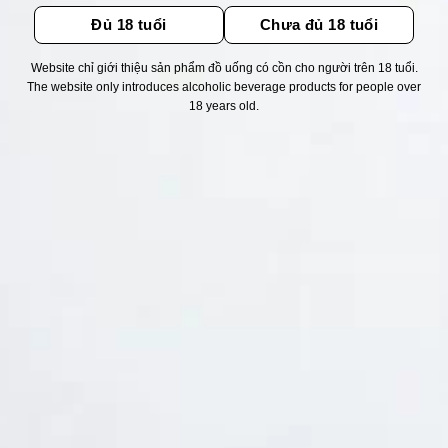
Đủ 18 tuổi
Chưa đủ 18 tuổi
Website chỉ giới thiệu sản phẩm đồ uống có cồn cho người trên 18 tuổi.
The website only introduces alcoholic beverage products for people over
Thống kê truy cập
18 years old.
👁 Tổng truy cập:
1734560
📅 Hôm nay:
13326
📆 Hôm qua:
12384
🟢 Đang online:
50
Fanpapge