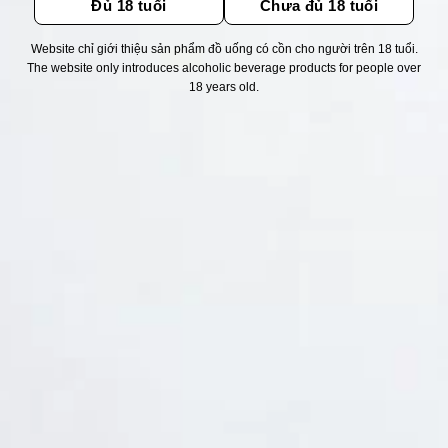
Đủ 18 tuổi
Chưa đủ 18 tuổi
Website chỉ giới thiệu sản phẩm đồ uống có cồn cho người trên 18 tuổi.
Thống kê truy cập
The website only introduces alcoholic beverage products for people over
18 years old.
👁 Tổng truy cập:
1752100
📅 Hôm nay:
928
📆 Hôm qua:
14948
🟢 Đang online:
38
Fanpapge