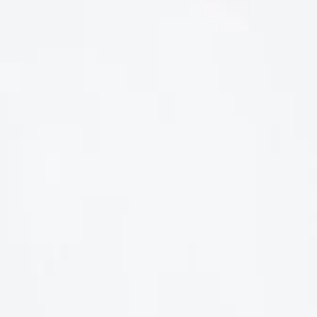
LIÊN HỆ
Số điện thoại: 0987329793
Địa chỉ: 489 Hoàng Quốc Việt, Dịch Vọng Hậu, Cầu Giấy, Hà
Nội, Việt Nam
Email: hoakymart@gmail.com
WEBSITE: https://hoakymart.net/