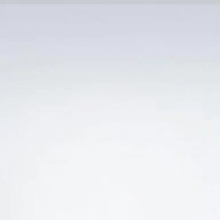
Trang Chủ
SẢN PHẨM KHUYẾN 
 “IL PRIMO PUGLIA NERO DI TROIA UỐNG NGON
-15%