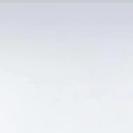
MẠI TỐT
Tin Tức
SẢN PHẨM BÁN CHẠY
GIỎ HÀNG /
0
₫
Hiển thị kết quả duy nhất
 GIÁ QUÁ