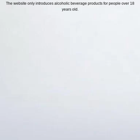
H SÁCH
Địa chỉ
The website only introduces alcoholic beverage products for people over 18
years old.
ách Hoàn Tiền
ách Giao Hàng
ch Đổi Trả - Bảo Hành
 Thông Tin Khách Hàng
Thức Thanh Toán
Thống kê truy cập
👁 Tổng truy cập:
1709975
📅 Hôm nay:
1131
📆 Hôm qua:
11524
🟢 Đang online:
42