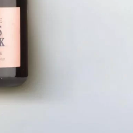
LIÊN HỆ
CHÍN
Số điện thoại: 0987329793
Chính S
Địa chỉ: 489 Hoàng Quốc Việt, Dịch
Chính S
Vọng Hậu, Cầu Giấy, Hà Nội, Việt Nam
Chính Sá
Email: hoakymart@gmail.com
Bảo Mật
WEBSITE: https://hoakymart.net/
Phương 