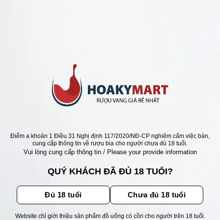
ANG Ý GIÁ RẺ NHẤT
Ẻ NHẤT- VANG Ý IL PRIMO
A NERO DI TROIA CANTINE
DISO
Giá
Giá
000
₫
980.000
₫
gốc
hiện
là:
tại
1.150.000 ₫.
là:
980.000 ₫.
ẬN ƯU ĐÃI
Điểm a khoản 1 Điều 31 Nghị định 117/2020/NĐ-CP nghiêm cấm việc bán,
cung cấp thông tin về rượu bia cho người chưa đủ 18 tuổi.
Vui lòng cung cấp thông tin / Please your provide information
ãi, sự kiện mới nhất dành cho
QUÝ KHÁCH ĐÃ ĐỦ 18 TUỔI?
Đủ 18 tuổi
Chưa đủ 18 tuổi
Website chỉ giới thiệu sản phẩm đồ uống có cồn cho người trên 18 tuổi.