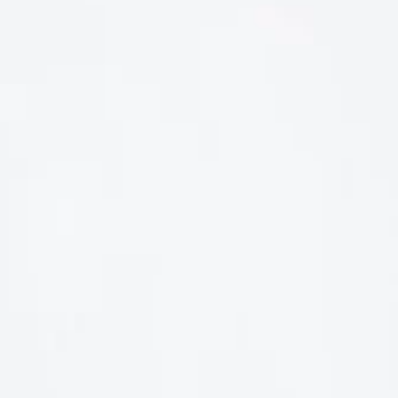
LIÊN HỆ
Số điện thoại: 0987329793
Địa chỉ: 489 Hoàng Quốc Việt, Dịch Vọng Hậu, Cầu Giấy, Hà
Nội, Việt Nam
Email: hoakymart@gmail.com
WEBSITE: https://hoakymart.net/