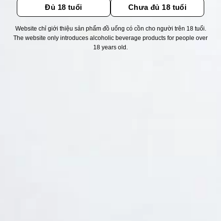
Đủ 18 tuổi
Chưa đủ 18 tuổi
Website chỉ giới thiệu sản phẩm đồ uống có cồn cho người trên 18 tuổi.
Thống kê truy cập
The website only introduces alcoholic beverage products for people over
18 years old.
👁 Tổng truy cập:
1749829
📅 Hôm nay:
13607
📆 Hôm qua:
14976
🟢 Đang online:
46
Fanpapge