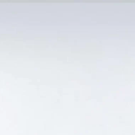
MẠI TỐT
Tin Tức
SẢN PHẨM BÁN CHẠY
GIỎ HÀNG /
0
₫
Hiển thị kết quả duy nhất
OIR LES