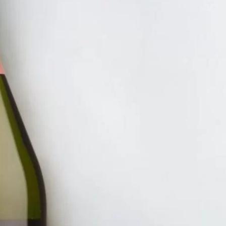
NHẤT 100K
RƯỢU V
RƯỢU 
BOURG
1.250.
ĐĂNG KÝ EMAIL NH
Đăng ký để nhận thông báo mới nhất về khuyến m
bạn.