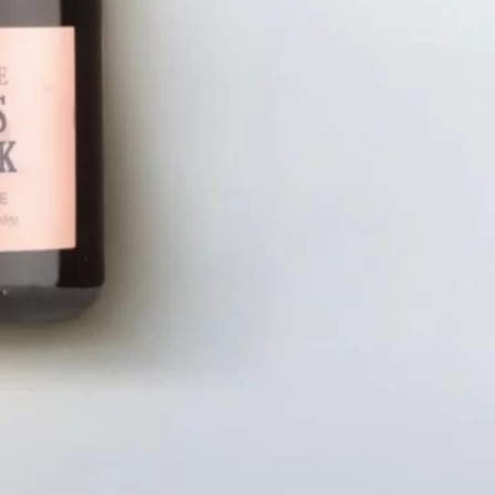
LIÊN HỆ
CHÍN
Số điện thoại: 0987329793
Chính S
Địa chỉ: 489 Hoàng Quốc Việt, Dịch
Chính S
Vọng Hậu, Cầu Giấy, Hà Nội, Việt Nam
Chính Sá
Email: hoakymart@gmail.com
Bảo Mật
WEBSITE: https://hoakymart.net/
Phương 