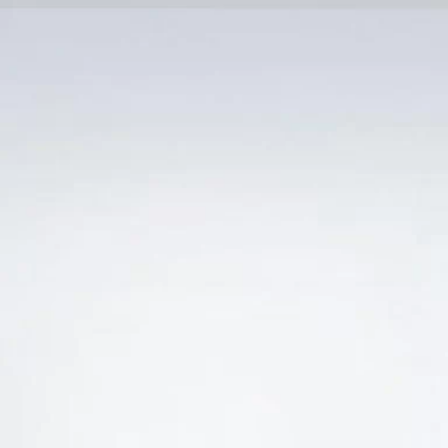
Trang Chủ
SẢN PHẨM KHUYẾN 
Ẻ “JEAN CLAUDE BOISSET BOURGOGNE PINOT N
-29%