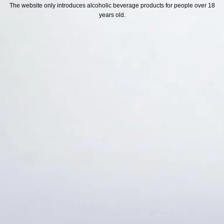
H SÁCH
Địa chỉ
The website only introduces alcoholic beverage products for people over 18
years old.
ách Hoàn Tiền
ách Giao Hàng
ch Đổi Trả - Bảo Hành
 Thông Tin Khách Hàng
Thức Thanh Toán
Thống kê truy cập
👁 Tổng truy cập:
1729332
📅 Hôm nay:
8101
📆 Hôm qua:
12384
🟢 Đang online:
34