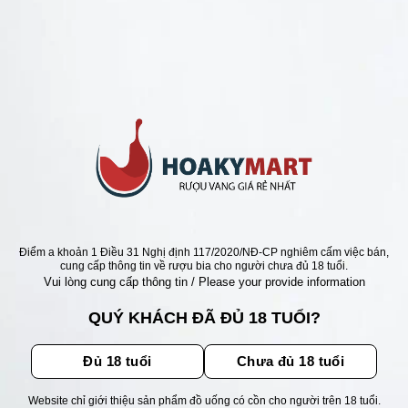
ANG PHÁP =>BÁN RẺ NHẤT 100K
JEAN CLAUDE BOISSET
OGNE PINOT NOIR
Giá
Giá
000
₫
890.000
₫
gốc
hiện
là:
tại
1.250.000 ₫.
là:
890.000 ₫.
ẬN ƯU ĐÃI
Điểm a khoản 1 Điều 31 Nghị định 117/2020/NĐ-CP nghiêm cấm việc bán,
cung cấp thông tin về rượu bia cho người chưa đủ 18 tuổi.
Vui lòng cung cấp thông tin / Please your provide information
ãi, sự kiện mới nhất dành cho
QUÝ KHÁCH ĐÃ ĐỦ 18 TUỔI?
Đủ 18 tuổi
Chưa đủ 18 tuổi
Website chỉ giới thiệu sản phẩm đồ uống có cồn cho người trên 18 tuổi.