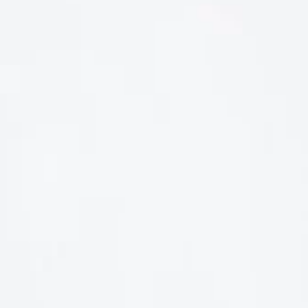
LIÊN HỆ
Số điện thoại: 0987329793
Địa chỉ: 489 Hoàng Quốc Việt, Dịch Vọng Hậu, Cầu Giấy, Hà
Nội, Việt Nam
Email: hoakymart@gmail.com
WEBSITE: https://hoakymart.net/