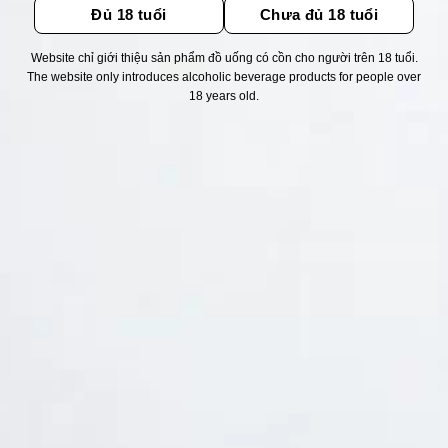
Đủ 18 tuổi
Chưa đủ 18 tuổi
Website chỉ giới thiệu sản phẩm đồ uống có cồn cho người trên 18 tuổi.
Thống kê truy cập
The website only introduces alcoholic beverage products for people over
18 years old.
👁 Tổng truy cập:
1718981
📅 Hôm nay:
10135
📆 Hôm qua:
11524
🟢 Đang online:
37
Fanpapge