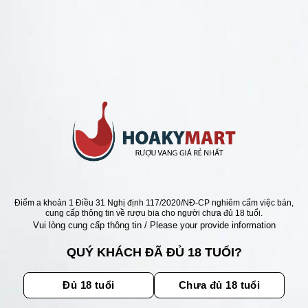
ANG Ý GIÁ RẺ NHẤT
 1881 PRIMITIVO DI
RIA RẺ NHẤT
xếp
Giá
Giá
0
₫
440.000
₫
gốc
hiện
5
là:
tại
540.000 ₫.
là:
440.000 ₫.
Điểm a khoản 1 Điều 31 Nghị định 117/2020/NĐ-CP nghiêm cấm việc bán,
ẬN ƯU ĐÃI
cung cấp thông tin về rượu bia cho người chưa đủ 18 tuổi.
Vui lòng cung cấp thông tin / Please your provide information
ãi, sự kiện mới nhất dành cho
QUÝ KHÁCH ĐÃ ĐỦ 18 TUỔI?
Đủ 18 tuổi
Chưa đủ 18 tuổi