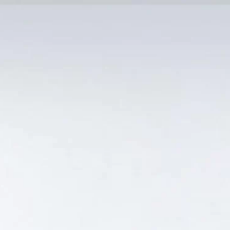
MẠI TỐT
Tin Tức
SẢN PHẨM BÁN CHẠY
GIỎ HÀNG /
0
₫
Hiển thị kết quả duy nhất
IA GIÁ