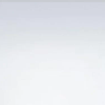
Trang Chủ
SẢN PHẨM KHUYẾN 
 “PHÂN PHỐI VANG Ý 1881 PRIMITIVO DI MANDUR
-19%