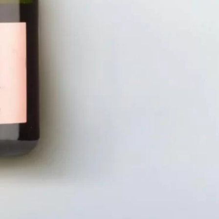
LIÊN HỆ
CHÍN
Số điện thoại: 0987329793
Chính S
Địa chỉ: 489 Hoàng Quốc Việt, Dịch
Chính S
Vọng Hậu, Cầu Giấy, Hà Nội, Việt Nam
Chính Sá
Email: hoakymart@gmail.com
Bảo Mật
WEBSITE: https://hoakymart.net/
Phương 