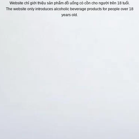
Website chỉ giới thiệu sản phẩm đồ uống có cồn cho người trên 18 tuổi.
The website only introduces alcoholic beverage products for people over 18
H SÁCH
Địa chỉ
years old.
ách Hoàn Tiền
ách Giao Hàng
ch Đổi Trả - Bảo Hành
 Thông Tin Khách Hàng
Thức Thanh Toán
Thống kê truy cập
👁 Tổng truy cập:
1713548
📅 Hôm nay:
4703
📆 Hôm qua:
11524