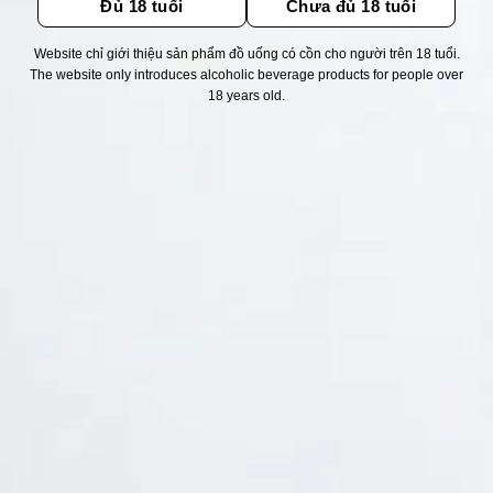
Đủ 18 tuổi
Chưa đủ 18 tuổi
Website chỉ giới thiệu sản phẩm đồ uống có cồn cho người trên 18 tuổi.
Thống kê truy cập
The website only introduces alcoholic beverage products for people over
18 years old.
👁 Tổng truy cập:
1759120
📅 Hôm nay:
7946
📆 Hôm qua:
14948
🟢 Đang online:
43
Fanpapge