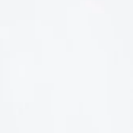
LIÊN HỆ
Số điện thoại: 0987329793
Địa chỉ: 489 Hoàng Quốc Việt, Dịch Vọng Hậu, Cầu Giấy, Hà
Nội, Việt Nam
Email: hoakymart@gmail.com
WEBSITE: https://hoakymart.net/