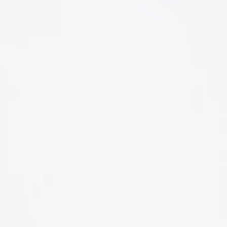
LIÊN HỆ
Số điện thoại: 0987329793
Địa chỉ: 489 Hoàng Quốc Việt, Dịch Vọng Hậu, Cầu Giấy, Hà
Nội, Việt Nam
Email: hoakymart@gmail.com
WEBSITE: https://hoakymart.net/