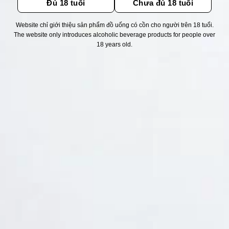
Đủ 18 tuổi
Chưa đủ 18 tuổi
Website chỉ giới thiệu sản phẩm đồ uống có cồn cho người trên 18 tuổi.
Thống kê truy cập
The website only introduces alcoholic beverage products for people over
18 years old.
👁 Tổng truy cập:
1720491
📅 Hôm nay:
11645
📆 Hôm qua:
11524
🟢 Đang online:
35
Fanpapge