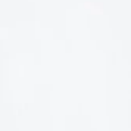
LIÊN HỆ
Số điện thoại: 0987329793
Địa chỉ: 489 Hoàng Quốc Việt, Dịch Vọng Hậu, Cầu Giấy, Hà
Nội, Việt Nam
Email: hoakymart@gmail.com
WEBSITE: https://hoakymart.net/