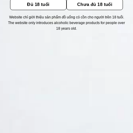
Đủ 18 tuổi
Chưa đủ 18 tuổi
Website chỉ giới thiệu sản phẩm đồ uống có cồn cho người trên 18 tuổi.
Thống kê truy cập
The website only introduces alcoholic beverage products for people over
18 years old.
👁 Tổng truy cập:
1715121
📅 Hôm nay:
6276
📆 Hôm qua:
11524
🟢 Đang online:
26
Fanpapge