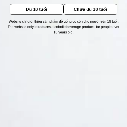
Đủ 18 tuổi
Chưa đủ 18 tuổi
Website chỉ giới thiệu sản phẩm đồ uống có cồn cho người trên 18 tuổi.
The website only introduces alcoholic beverage products for people over
Thống kê truy cập
18 years old.
👁 Tổng truy cập:
1756473
📅 Hôm nay:
5300
📆 Hôm qua:
14948
🟢 Đang online:
51
Fanpapge