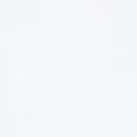
LIÊN HỆ
Số điện thoại: 0987329793
Địa chỉ: 489 Hoàng Quốc Việt, Dịch Vọng Hậu, Cầu Giấy, Hà
Nội, Việt Nam
Email: hoakymart@gmail.com
WEBSITE: https://hoakymart.net/