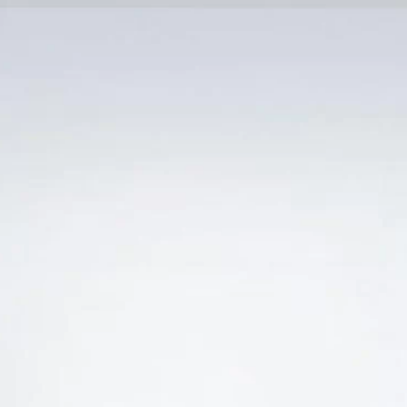
Trang Chủ
SẢN PHẨM KHUYẾN 
Ẻ “RƯỢU VANG MỸ LOẠI NÀO NGON GIÁ HỢP LÝ
-8%