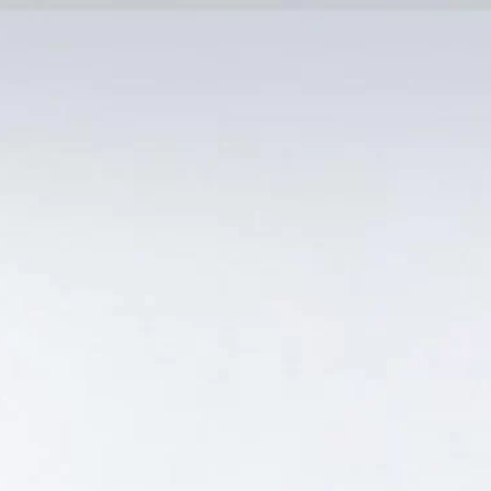
MẠI TỐT
Tin Tức
SẢN PHẨM BÁN CHẠY
GIỎ HÀNG /
0
₫
Hiển thị kết quả duy nhất
”