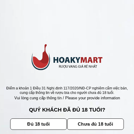
RƯỢU VANG MỸ =>GIÁ TỐT NHẤT HÀ NỘI 150K
VANG MỸ TREANA =>BÁN
ẤT
xếp
Giá
Giá
000
₫
1.380.000
₫
gốc
hiện
5
là:
tại
1.500.000 ₫.
là:
1.380.000 ₫.
Điểm a khoản 1 Điều 31 Nghị định 117/2020/NĐ-CP nghiêm cấm việc bán,
ẬN ƯU ĐÃI
cung cấp thông tin về rượu bia cho người chưa đủ 18 tuổi.
Vui lòng cung cấp thông tin / Please your provide information
ãi, sự kiện mới nhất dành cho
QUÝ KHÁCH ĐÃ ĐỦ 18 TUỔI?
Đủ 18 tuổi
Chưa đủ 18 tuổi