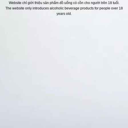
Website chỉ giới thiệu sản phẩm đồ uống có cồn cho người trên 18 tuổi.
The website only introduces alcoholic beverage products for people over 18
H SÁCH
Địa chỉ
years old.
ách Hoàn Tiền
ách Giao Hàng
ch Đổi Trả - Bảo Hành
 Thông Tin Khách Hàng
Thức Thanh Toán
Thống kê truy cập
👁 Tổng truy cập:
1731653
📅 Hôm nay:
10421
📆 Hôm qua:
12384