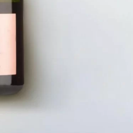
LIÊN HỆ
CHÍN
Số điện thoại: 0987329793
Chính S
Địa chỉ: 489 Hoàng Quốc Việt, Dịch
Chính S
Vọng Hậu, Cầu Giấy, Hà Nội, Việt Nam
Chính Sá
Email: hoakymart@gmail.com
Bảo Mật
WEBSITE: https://hoakymart.net/
Phương 