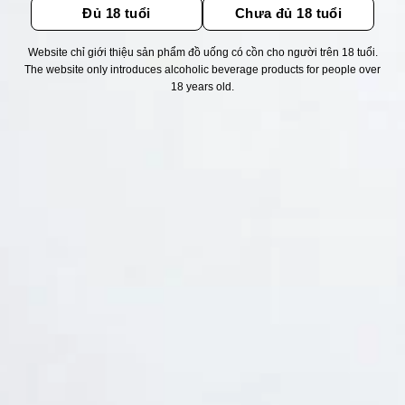
Đủ 18 tuổi
Chưa đủ 18 tuổi
Website chỉ giới thiệu sản phẩm đồ uống có cồn cho người trên 18 tuổi.
Thống kê truy cập
The website only introduces alcoholic beverage products for people over
18 years old.
👁 Tổng truy cập:
1766305
📅 Hôm nay:
3867
📆 Hôm qua:
11263
🟢 Đang online:
28
Fanpapge