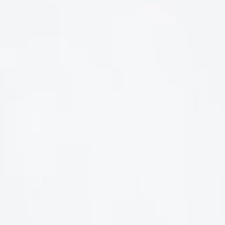
LIÊN HỆ
Số điện thoại: 0987329793
Địa chỉ: 489 Hoàng Quốc Việt, Dịch Vọng Hậu, Cầu Giấy, Hà
Nội, Việt Nam
Email: hoakymart@gmail.com
WEBSITE: https://hoakymart.net/