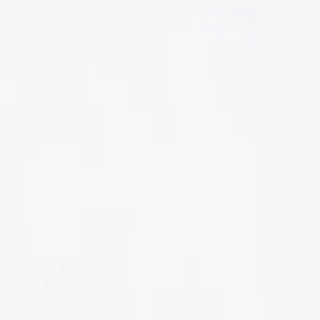
LIÊN HỆ
Số điện thoại: 0987329793
Địa chỉ: 489 Hoàng Quốc Việt, Dịch Vọng Hậu, Cầu Giấy, Hà
Nội, Việt Nam
Email: hoakymart@gmail.com
WEBSITE: https://hoakymart.net/