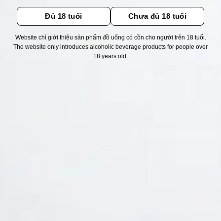
Đủ 18 tuổi
Chưa đủ 18 tuổi
Website chỉ giới thiệu sản phẩm đồ uống có cồn cho người trên 18 tuổi.
The website only introduces alcoholic beverage products for people over
Thống kê truy cập
18 years old.
👁 Tổng truy cập:
1711852
📅 Hôm nay:
3008
📆 Hôm qua:
11524
🟢 Đang online:
36
Fanpapge