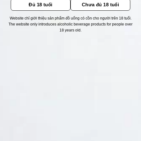
Đủ 18 tuổi
Chưa đủ 18 tuổi
Website chỉ giới thiệu sản phẩm đồ uống có cồn cho người trên 18 tuổi.
Thống kê truy cập
The website only introduces alcoholic beverage products for people over
18 years old.
👁 Tổng truy cập:
1745633
📅 Hôm nay:
9414
📆 Hôm qua:
14976
🟢 Đang online:
47
Fanpapge