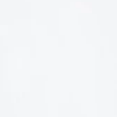
LIÊN HỆ
Số điện thoại: 0987329793
Địa chỉ: 489 Hoàng Quốc Việt, Dịch Vọng Hậu, Cầu Giấy, Hà
Nội, Việt Nam
Email: hoakymart@gmail.com
WEBSITE: https://hoakymart.net/